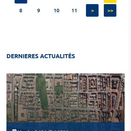
8
9
10
11
>
>>
DERNIERES ACTUALITÉS