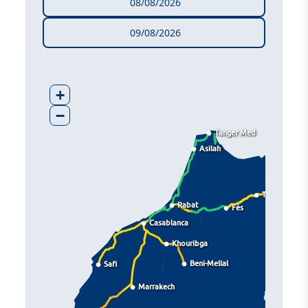
08/08/2026
09/08/2026
+
−
Tanger Med
Asilah
Taza
Rabat
Fès
Casablanca
Khouribga
Beni-Mellal
Safi
Marrakech