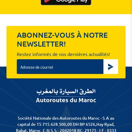
ABONNEZ-VOUS À NOTRE
NEWSLETTER!
Restez informés de nos dernières actualités!
Email
Société Nationale des Autoroutes du Maroc - S.A au
capital de 15.715.628.500,00 DH BP 6526,Hay Ryad,
Rabat, Maroc. C.N.S.S.: 2042018 RC: 29175 - I.F.: 0333