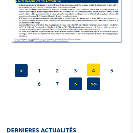
<
1
2
3
4
5
6
7
>
>>
DERNIERES ACTUALITÉS