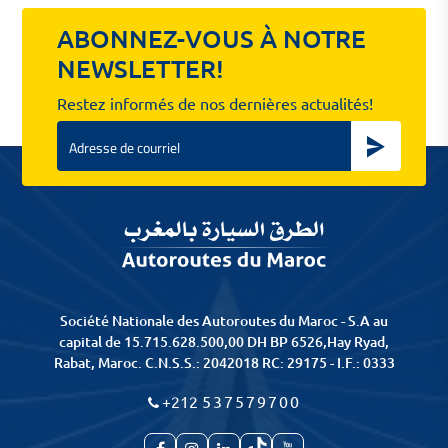
ABONNEZ-VOUS À NOTRE
NEWSLETTER!
Restez informés de nos dernières actualités!
Email
Société Nationale des Autoroutes du Maroc - S.A au
capital de 15.715.628.500,00 DH BP 6526,Hay Ryad,
Rabat, Maroc. C.N.S.S.: 2042018 RC: 29175 - I.F.: 0333
+212
537579700