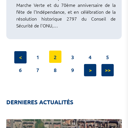
Marche Verte et du 70ème anniversaire de la
fête de l’Indépendance, et en célébration de la
résolution historique 2797 du Conseil de
Sécurité de l'ONU,…
<
1
2
3
4
5
6
7
8
9
>
>>
DERNIERES ACTUALITÉS