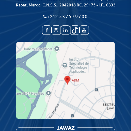
Rabat, Maroc. C.N.S.S.: 2042018 RC: 29175 - I.F.: 0333
+212
537579700
JAWAZ