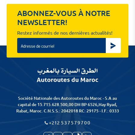
ABONNEZ-VOUS À NOTRE
NEWSLETTER!
Restez informés de nos dernières actualités!
Email
Société Nationale des Autoroutes du Maroc - S.A au
capital de 15.715.628.500,00 DH BP 6526,Hay Ryad,
Rabat, Maroc. C.N.S.S.: 2042018 RC: 29175 - I.F.: 0333
+212
537579700