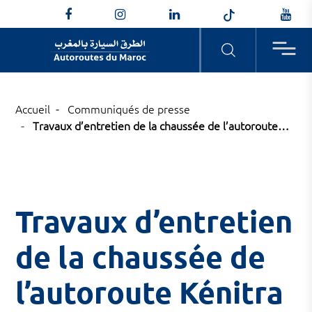
NOTRE SOCIÉTÉ
LA SÉCURITÉ AUTOROUTIÈRE
NOS AUTOROUTES
ACTUALITÉS
NOTRE G
NOTRE PO
NOS CHAN
COMMUNI
Accueil
Communiqués de presse
Travaux d’entretien de la chaussée de l’autoroute…
ADM en bref
Votre sécurité, notre priorité
Toutes les actualités
Conseil d’
Projets RS
Chantiers 
Tous nos 
commune
Timeline
Comité de 
Programme
Plan AGIR
Travaux d’entretien
Programme
Sensibilisation à la sécurité
de la chaussée de
Programme
autoroutière
l’autoroute Kénitra