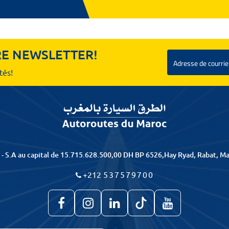
E NEWSLETTER!
Email
tés!
- S.A au capital de 15.715.628.500,00 DH BP 6526,Hay Ryad, Rabat, Maro
+212
537579700