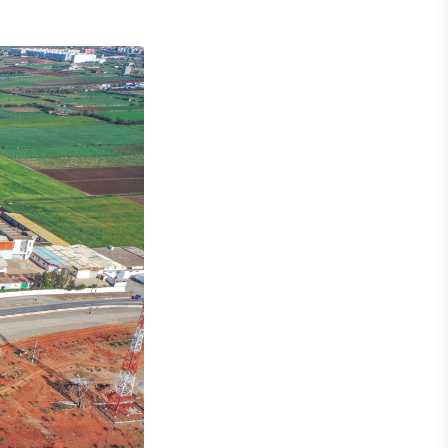
Marrakech-Agadir
Tetouan-Fnideq