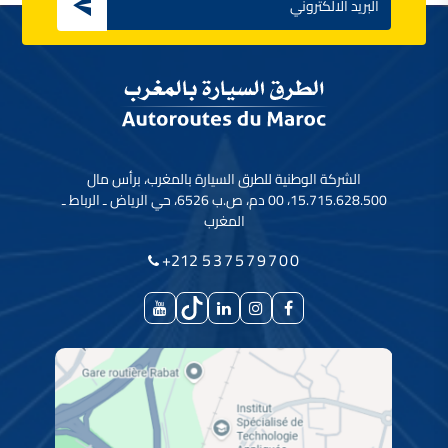
الشركة الوطنية للطرق السيارة بالمغرب، برأس مال
15.715.628.500، 00 دم، ص.ب 6526، حي الرياض ـ الرباط ـ
المغرب
+212
537579700