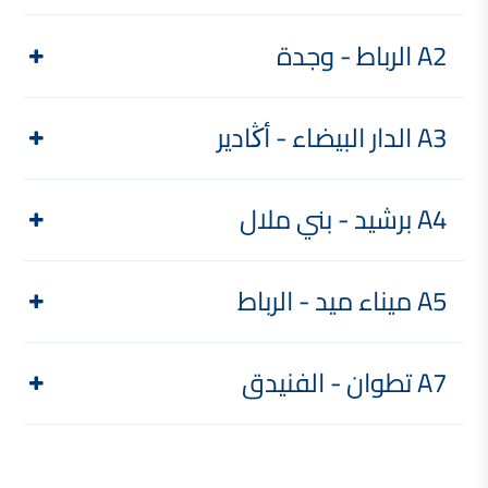
A2 الرباط - وجدة
A3 الدار البيضاء - أڭادير
A4 برشيد - بني ملال
A5 ميناء ميد - الرباط
A7 تطوان - الفنيدق