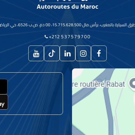
رأس مال 15.715.628.500، 00 دم، ص.ب 6526، حي الرياض ـ الرباط ـ المغرب
+212
537579700