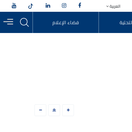
العربية
التحتية
فضاء الإعلام
لحركية
فروعنا
منشآتنا الفنية
المكتبة السمعية البصرية
ألبوم الصور
ADM Infrastructure
اكتشفوا منشآتنا الفنية
للحركية المستدامة
ة
ألبوم الفيديو
ADM Académie
الدار البيضاء-الرباط
الرباط-طنجة-ميناء طنجة المتوسط
اعية
الرباط-فاس
الدار البيضاء-الجديدة