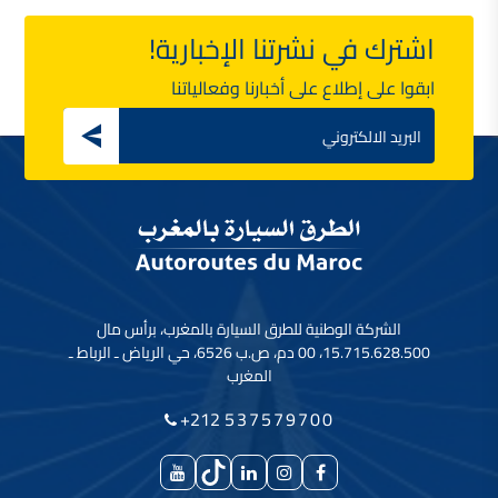
اشترك في نشرتنا الإخبارية!
ابقوا على إطلاع على أخبارنا وفعالياتنا
Email
الشركة الوطنية للطرق السيارة بالمغرب، برأس مال
15.715.628.500، 00 دم، ص.ب 6526، حي الرياض ـ الرباط ـ
المغرب
+212
537579700