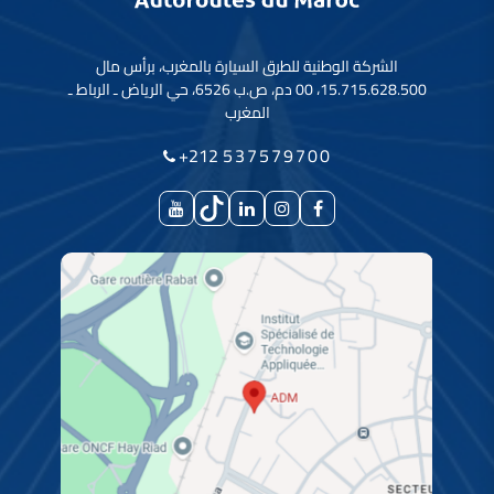
الشركة الوطنية للطرق السيارة بالمغرب، برأس مال
15.715.628.500، 00 دم، ص.ب 6526، حي الرياض ـ الرباط ـ
المغرب
+212
537579700