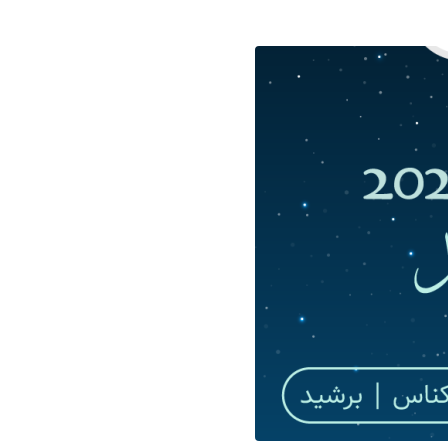
مراكش-أكادير
تطوان-الفنيدق