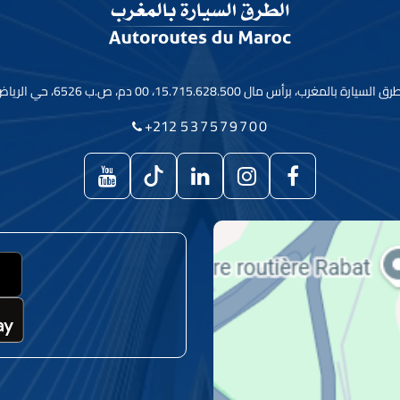
رأس مال 15.715.628.500، 00 دم، ص.ب 6526، حي الرياض ـ الرباط ـ المغرب
+212
537579700