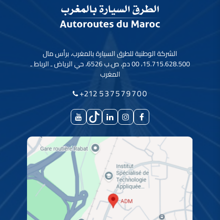
الشركة الوطنية للطرق السيارة بالمغرب، برأس مال
15.715.628.500، 00 دم، ص.ب 6526، حي الرياض ـ الرباط ـ
المغرب
+212
537579700